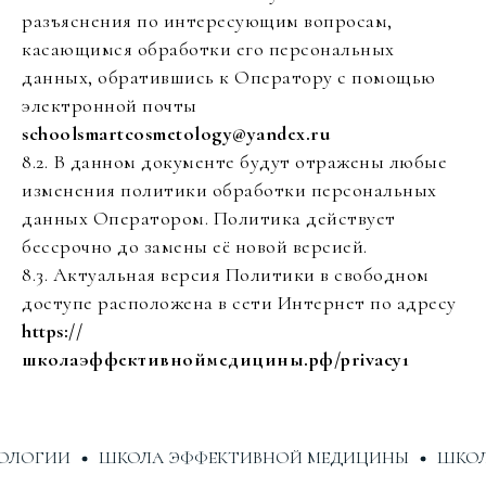
разъяснения по интересующим вопросам,
касающимся обработки его персональных
данных, обратившись к Оператору с помощью
электронной почты
schoolsmartcosmetology@yandex.ru
8.2. В данном документе будут отражены любые
изменения политики обработки персональных
данных Оператором. Политика действует
бессрочно до замены её новой версией.
8.3. Актуальная версия Политики в свободном
доступе расположена в сети Интернет по адресу
https://
школаэффективноймедицины.рф/privacy1
ЛОГИИ
ШКОЛА ЭФФЕКТИВНОЙ МЕДИЦИНЫ
ШКОЛА